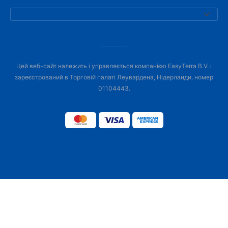
Цей веб-сайт належить і управляється компанією EasyTerra B.V. і
зареєстрований в Торговій палаті Леувардена, Нідерланди, номер
01104443.