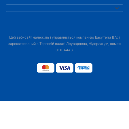
Цей веб-сайт належить і управляється компанією EasyTerra B.V. і
зареєстрований в Торговій палаті Леувардена, Нідерланди, номер
01104443.