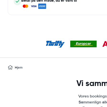
Betal på den måde, du er vant til
Hjem
Vi samme
Vores bookingsy
Sammenlign alle