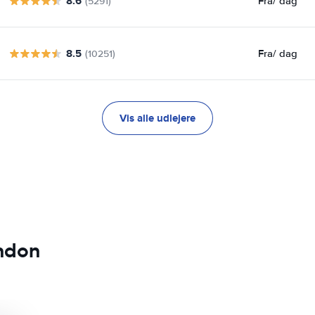
8.6
Fra
/ dag
(5291)
8.5
Fra
/ dag
(10251)
Vis alle udlejere
ondon