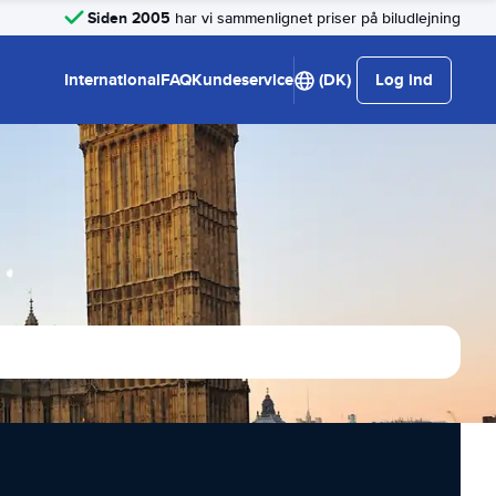
Siden 2005
har vi sammenlignet priser på biludlejning
International
FAQ
Kundeservice
(DK)
Log ind