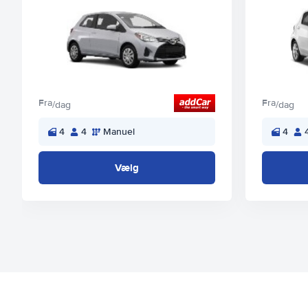
Fra
Fra
/dag
/dag
4
4
Manuel
4
Vælg