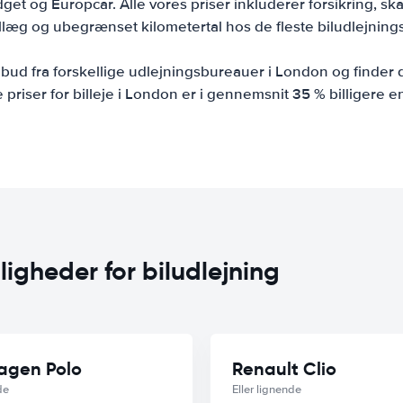
et og Europcar. Alle vores priser inkluderer forsikring, ska
illæg og ubegrænset kilometertal hos de fleste biludlejning
lbud fra forskellige udlejningsbureauer i London og finder d
e priser for billeje i London er i gennemsnit 35 % billigere 
ligheder for biludlejning
agen Polo
Renault Clio
de
Eller lignende