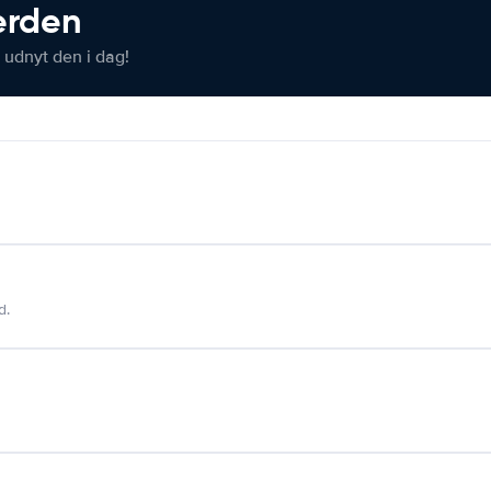
verden
 udnyt den i dag!
d.