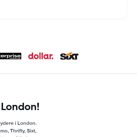
i London!
bydere i London.
, Thrifty, Sixt,