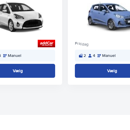
Fra
/dag
4
Manuel
2
4
Manuel
Vælg
Vælg