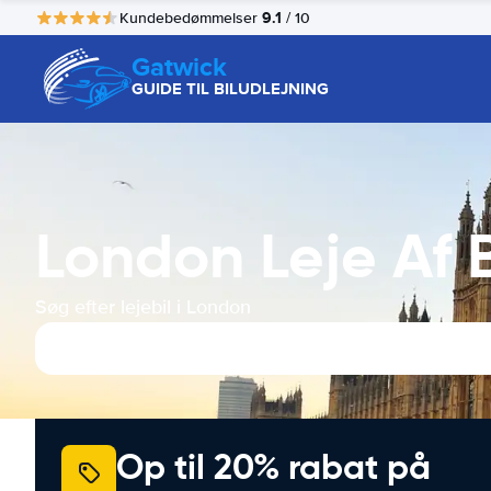
9.1
Kundebedømmelser
/ 10
Gatwick
GUIDE TIL BILUDLEJNING
London Leje Af B
Søg efter lejebil i London
Op til 20% rabat på