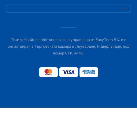
Този уебсайт е собственост и се управлява от EasyTerra B.V. и е
регистриран в Търговската камара в Лиуварден, Нидерландия, под
номер 01104443.